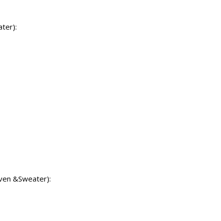
ter):
oven &Sweater):