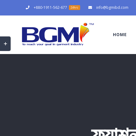
Skip
+880-1911-562-677
info@bgmibd.com
24hrs
to
content
HOME
Toggle
Sliding
Bar
Area
ফ্যাশন