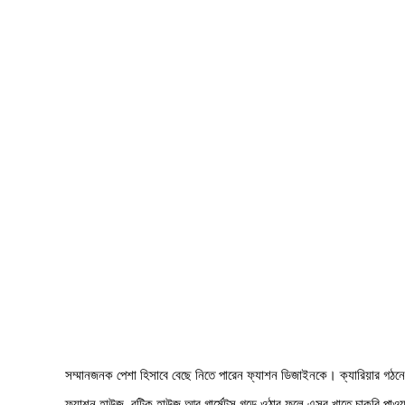
সম্মানজনক পেশা হিসাবে বেছে নিতে পারেন ফ্যাশন ডিজাইনকে। ক্যারিয়ার গঠনে
ফ্যাশন হাউজ, বুটিক হাউজ আর গার্মেন্টস গড়ে ওঠার ফলে এসব খাতে চাকরি পাওয়